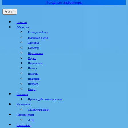
Погодные информеры
Меню
Новости
Общество
Благоустройство
Взрослые и дети
Здоровье
Культура
Образование
Отдых
Патриотизм
Погода
Помощь
Праздник
Природа
Спорт
Политика
Противодействие коррупции
Нацпроекты
Здравоохранение
Происшествия
ДТП
Экономика