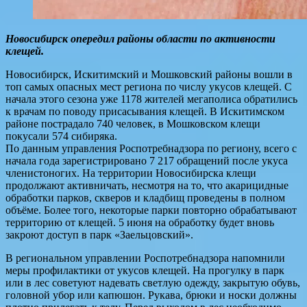
Новосибирск опередил районы области по активности
клещей.
Новосибирск, Искитимский и Мошковский районы вошли в
топ самых опасных мест региона по числу укусов клещей. С
начала этого сезона уже 1178 жителей мегаполиса обратились
к врачам по поводу присасывания клещей. В Искитимском
районе пострадало 740 человек, в Мошковском клещи
покусали 574 сибиряка.
По данным управления Роспотребнадзора по региону, всего с
начала года зарегистрировано 7 217 обращений после укуса
членистоногих. На территории Новосибирска клещи
продолжают активничать, несмотря на то, что акарицидные
обработки парков, скверов и кладбищ проведены в полном
объёме. Более того, некоторые парки повторно обрабатывают
территорию от клещей. 5 июня на обработку будет вновь
закроют доступ в парк «Заельцовский».
В региональном управлении Роспотребнадзора напомнили
меры профилактики от укусов клещей. На прогулку в парк
или в лес советуют надевать светлую одежду, закрытую обувь,
головной убор или капюшон. Рукава, брюки и носки должны