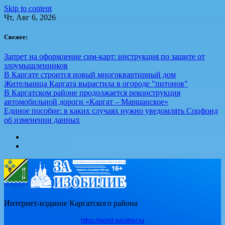
Skip to content
Чт, Авг 6, 2026
Свежее:
Запрет на оформление сим-карт: инструкция по защите от
злоумышленников
В Каргате строится новый многоквартирный дом
Жительница Каргата вырастила в огороде "питонов"
В Каргатском районе продолжается реконструкция
автомобильной дороги «Каргат – Маршанское»
Единое пособие: в каких случаях нужно уведомлять Соцфонд
об изменении данных
Интернет-издание Каргатского района
https://world-weather.ru