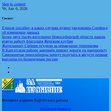
Skip to content
Чт, Авг 6, 2026
Свежее:
Единое пособие: в каких случаях нужно уведомлять Соцфонд
об изменении данных
Более двух тысяч жительниц Новосибирской области нашли
новую работу благодаря Женским клубам
Жительницу Сибири осудили за оправдание терроризма
В Каргатском районе завершён ремонт дороги по нацпроекту
Самозанятые новосибирцы начнут получать в августе первые
выплаты по больничным листам
Интернет-издание Каргатского района
https://world-weather.ru