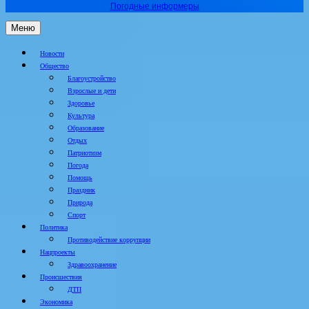
Погодные информеры
Меню
Новости
Общество
Благоустройство
Взрослые и дети
Здоровье
Культура
Образование
Отдых
Патриотизм
Погода
Помощь
Праздник
Природа
Спорт
Политика
Противодействие коррупции
Нацпроекты
Здравоохранение
Происшествия
ДТП
Экономика