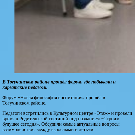
В Тогучинском районе прошёл форум, где побывали и
каргатские педагоги.
Форум «Новая философия воспитания» прошёл в
Тогучинском районе.
Педагоги встретились в Культурном центре «Этаж» и провели
время в Родительской гостиной под названием «Строим
будущее сегодня». Обсудили самые актуальные вопросы
взаимодействия между взрослыми и детьми.