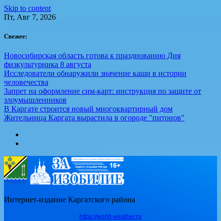
Skip to content
Пт, Авг 7, 2026
Свежее:
Новосибирская область готова к празднованию Дня
физкультурника 8 августа
Исследователи обнаружили значение каши в истории
человечества
Запрет на оформление сим-карт: инструкция по защите от
злоумышленников
В Каргате строится новый многоквартирный дом
Жительница Каргата вырастила в огороде "питонов"
Интернет-издание Каргатского района
https://world-weather.ru