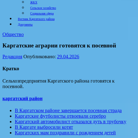
ЖКХ
Сельское хозяйство
Социальная сфера
Вестник Каргатского района
Документы
Общество
Каргатские аграрии готовятся к посевной
Редакция
Опубликовано:
29.04.2026
Кратко
Сельхозпредприятия Каргатского района готовятся к
посевной.
каргатский район
В Каргатском районе завершается посевная страда
Каргатские футболисты отвоевали серебро
Каргатский автомобилист отказался дуть в трубочку
В Каргате выбросили котят
Каргатских мам поздравили с рождением детей