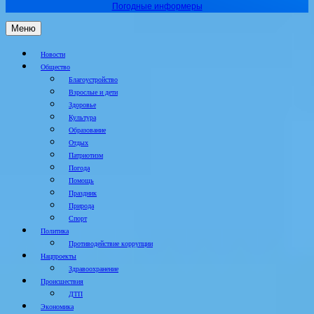
Погодные информеры
Меню
Новости
Общество
Благоустройство
Взрослые и дети
Здоровье
Культура
Образование
Отдых
Патриотизм
Погода
Помощь
Праздник
Природа
Спорт
Политика
Противодействие коррупции
Нацпроекты
Здравоохранение
Происшествия
ДТП
Экономика