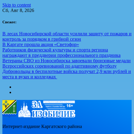
Skip to content
Сб, Авг 8, 2026
Свежее:
В лесах Новосибирской области усилили защиту от пожаров и
контроль за порядком в грибной сезон
В Каргате прошла акция «Светофор»
Работников физической культуры и спорта региона
награждают в преддверии профессионального праздника
Ветераны СВО из Новосибирска завоевали бронзовые медали
Всероссийских соревнований по адаптивному футболу
Добровольцы в беспилотные войска получат 2,9 млн рублей и
места в вузах и колледжах
Интернет-издание Каргатского района