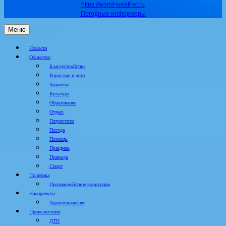
https://world-weather.ru
Погодные информеры
Меню
Новости
Общество
Благоустройство
Взрослые и дети
Здоровье
Культура
Образование
Отдых
Патриотизм
Погода
Помощь
Праздник
Природа
Спорт
Политика
Противодействие коррупции
Нацпроекты
Здравоохранение
Происшествия
ДТП