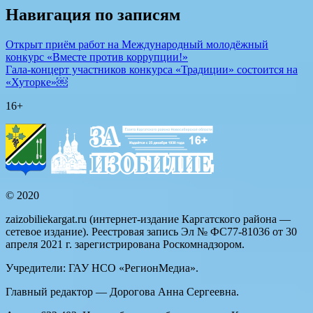
Навигация по записям
Открыт приём работ на Международный молодёжный
конкурс «Вместе против коррупции!»
Гала-концерт участников конкурса «Традиции» состоится на
«Хуторке»￼
16+
© 2020
zaizobiliekargat.ru (интернет-издание Каргатского района —
сетевое издание). Реестровая запись Эл № ФС77-81036 от 30
апреля 2021 г. зарегистрирована Роскомнадзором.
Учредители: ГАУ НСО «РегионМедиа».
Главный редактор — Дорогова Анна Сергеевна.