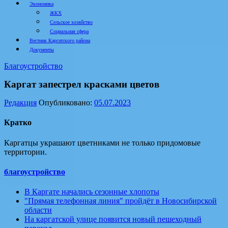
Экономика
ЖКХ
Сельское хозяйство
Социальная сфера
Вестник Каргатского района
Документы
Благоустройство
Каргат запестрел красками цветов
Редакция
Опубликовано:
05.07.2023
Кратко
Каргатцы украшают цветниками не только придомовые
территории.
благоустройство
В Каргате начались сезонные хлопоты
"Прямая телефонная линия" пройдёт в Новосибирской
области
На каргатской улице появится новый пешеходный