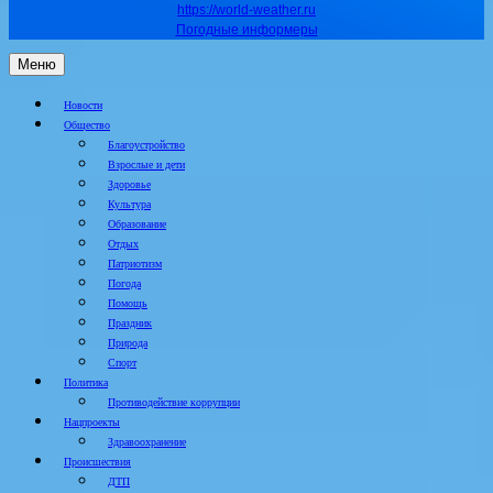
https://world-weather.ru
Погодные информеры
Меню
Новости
Общество
Благоустройство
Взрослые и дети
Здоровье
Культура
Образование
Отдых
Патриотизм
Погода
Помощь
Праздник
Природа
Спорт
Политика
Противодействие коррупции
Нацпроекты
Здравоохранение
Происшествия
ДТП