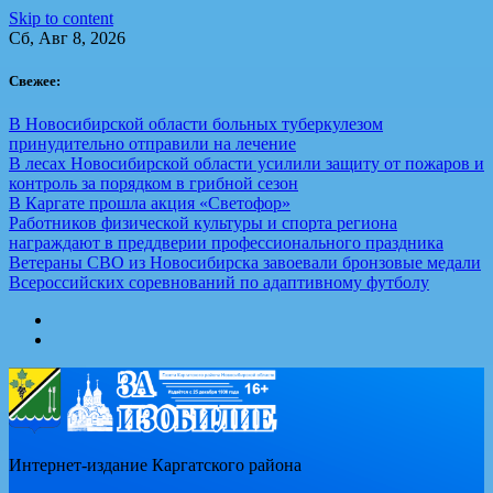
Skip to content
Сб, Авг 8, 2026
Свежее:
В Новосибирской области больных туберкулезом
принудительно отправили на лечение
В лесах Новосибирской области усилили защиту от пожаров и
контроль за порядком в грибной сезон
В Каргате прошла акция «Светофор»
Работников физической культуры и спорта региона
награждают в преддверии профессионального праздника
Ветераны СВО из Новосибирска завоевали бронзовые медали
Всероссийских соревнований по адаптивному футболу
Интернет-издание Каргатского района