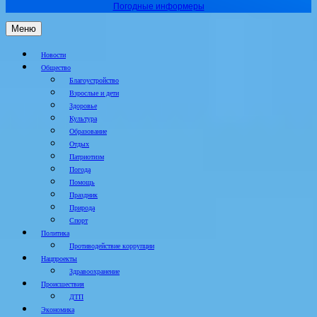
Погодные информеры
Меню
Новости
Общество
Благоустройство
Взрослые и дети
Здоровье
Культура
Образование
Отдых
Патриотизм
Погода
Помощь
Праздник
Природа
Спорт
Политика
Противодействие коррупции
Нацпроекты
Здравоохранение
Происшествия
ДТП
Экономика