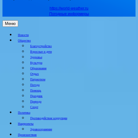
https://world-weather.ru
Погодные информеры
Меню
Новости
Общество
Благоустройство
Взрослые и дети
Здоровье
Культура
Образование
Отдых
Патриотизм
Погода
Помощь
Праздник
Природа
Спорт
Политика
Противодействие коррупции
Нацпроекты
Здравоохранение
Происшествия