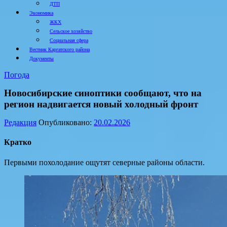
ДТП
Экономика
ЖКХ
Сельское хозяйство
Социальная сфера
Вестник Каргатского района
Документы
Погода
Новосибирские синоптики сообщают, что на
регион надвигается новый холодный фронт
Редакция
Опубликовано:
20.02.2026
Кратко
Первыми похолодание ощутят северные районы области.