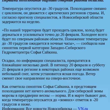
Первыми похолодание ощутят северные районы области.
Температура опустится до -30 градусов. Похолодание связано
с циклоном, он движется с арктических регионов страны. И,
согласно прогнозу специалистов, в Новосибирской области
задержится на неделю.
«По нашей территории будет проходить циклон, холод будет
держаться и усиливаться точно до 26 февраля. Холоднее всего
будет по северным районам области. Понижение температуры
до -30 градусов ожидается в ночные часы», — сообщила нам
синоптик первой категории Западно-Сибирского
Гидрометцентра Софья Сайкина.
Осадки, по информации специалиста, прекратятся в
ближайшие несколько дней. В пятницу 20 февраля и субботу
21 февраля в регионе в некоторых районах еще возможен
небольшой снег, затем установится ясная погода. Ветер
сменит свое направление на северо-восточное.
Как отметила синоптик Софья Сайкина, в предстоящем
похолодании нет ничего аномального. Для сибирской зимы
морозы в преддверии весны — норма. И в марте бывают дни,
когда температура опускается до «зимних» отметок в -20
градусов и ниже.
Информация: Все новости Новосибирска —
VN.ru