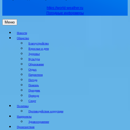
https://world-weather.ru
Погодные информеры
Меню
Новости
Общество
Благоустройство
Взрослые и дети
Здоровье
Культура
Образование
Отдых
Патриотизм
Погода
Помощь
Праздник
Природа
Спорт
Политика
Противодействие коррупции
Нацпроекты
Здравоохранение
Происшествия