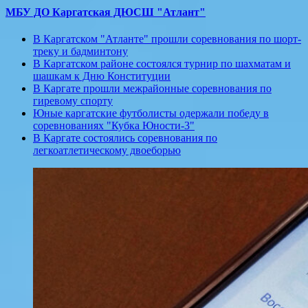
МБУ ДО Каргатская ДЮСШ "Атлант"
В Каргатском "Атланте" прошли соревнования по шорт-
треку и бадминтону
В Каргатском районе состоялся турнир по шахматам и
шашкам к Дню Конституции
В Каргате прошли межрайонные соревнования по
гиревому спорту
Юные каргатские футболисты одержали победу в
соревнованиях "Кубка Юности-3"
В Каргате состоялись соревнования по
легкоатлетическому двоеборью