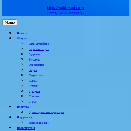
https://world-weather.ru
Погодные информеры
Меню
Новости
Общество
Благоустройство
Взрослые и дети
Здоровье
Культура
Образование
Отдых
Патриотизм
Погода
Помощь
Праздник
Природа
Спорт
Политика
Противодействие коррупции
Нацпроекты
Здравоохранение
Происшествия