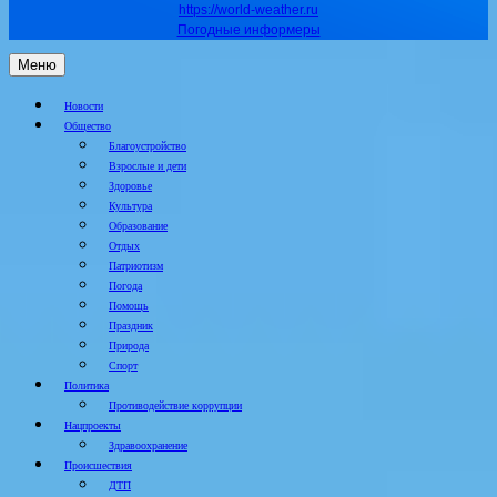
https://world-weather.ru
Погодные информеры
Меню
Новости
Общество
Благоустройство
Взрослые и дети
Здоровье
Культура
Образование
Отдых
Патриотизм
Погода
Помощь
Праздник
Природа
Спорт
Политика
Противодействие коррупции
Нацпроекты
Здравоохранение
Происшествия
ДТП