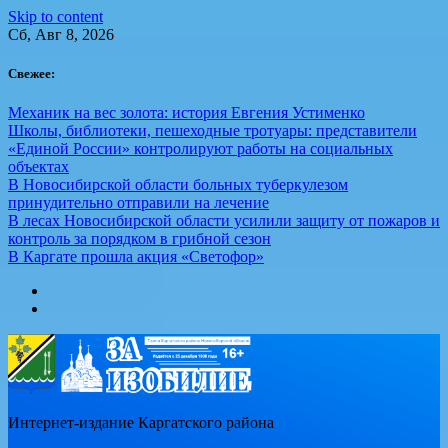
Skip to content
Сб, Авг 8, 2026
Свежее:
Механик на вес золота: история Евгения Устименко
Школы, библиотеки, пешеходные тротуары: представители
«Единой России» контролируют работы на социальных
объектах
В Новосибирской области больных туберкулезом
принудительно отправили на лечение
В лесах Новосибирской области усилили защиту от пожаров и
контроль за порядком в грибной сезон
В Каргате прошла акция «Светофор»
Интернет-издание Каргатского района