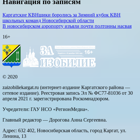
Навигация по записям
Каргатские КВНщики боролись за Зимний кубок КВН
школьных команд Новосибирской области
В новосибирском аэропорту изъяли почти полтонны насвая
16+
© 2020
zaizobiliekargat.ru (интернет-издание Каргатского района —
сетевое издание). Реестровая запись Эл № ФС77-81036 от 30
апреля 2021 г. зарегистрирована Роскомнадзором.
Учредители: ГАУ НСО «РегионМедиа».
Главный редактор — Дорогова Анна Сергеевна.
Адрес: 632 402, Новосибирская область, город Каргат, ул.
Ленина, 13