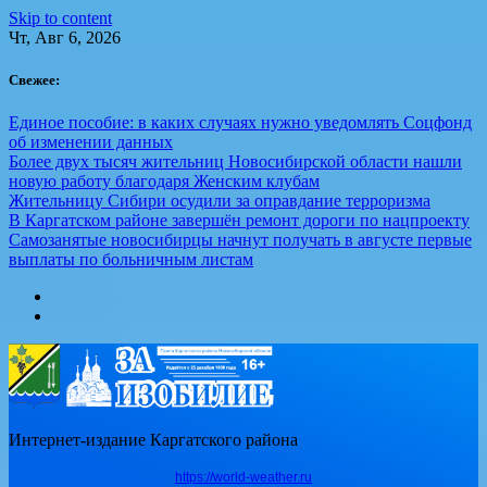
Skip to content
Чт, Авг 6, 2026
Свежее:
Единое пособие: в каких случаях нужно уведомлять Соцфонд
об изменении данных
Более двух тысяч жительниц Новосибирской области нашли
новую работу благодаря Женским клубам
Жительницу Сибири осудили за оправдание терроризма
В Каргатском районе завершён ремонт дороги по нацпроекту
Самозанятые новосибирцы начнут получать в августе первые
выплаты по больничным листам
Интернет-издание Каргатского района
https://world-weather.ru