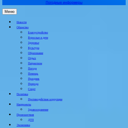
Погодные информеры
Меню
Новости
Общество
Благоустройство
Взрослые и дети
Здоровье
Культура
Образование
Отдых
Патриотизм
Погода
Помощь
Праздник
Природа
Спорт
Политика
Противодействие коррупции
Нацпроекты
Здравоохранение
Происшествия
ДТП
Экономика