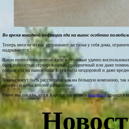
Во время ковидной инфекции еда на вынос особенно полюбил
Теперь многие из нас устраивают застолья у себя дома, огран
надрываются.
Наши немногочисленные кафе и столовые удачно воспользовали
быть полностью сервированный праздничный или даже поминаль
раньше еда на вынос чаще всего была нездоровой и даже вредн
Заказы могут быть рассчитаны как на большую компанию, так 
красиво и цены вполне адекватные.
Ранее мы писали, что в Каргате научились
выпекать
французски