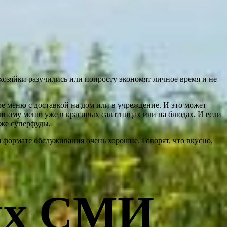
 хозяйки разучились или попросту экономят личное время и не
е меню с доставкой на дом или в учреждение. И это может
нному меню уже в красивых салатницах или на блюдах. И если
же суперфуды.
 формате обслуживания очень хорошие. Говорят, что вкусно,