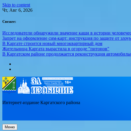
Skip to content
Чт, Авг 6, 2026
Свежее:
Исследователи обнаружили значение каши в истории человече
Запрет на оформление сим-карт: инструкция по защите от зло
В Каргате строится новый многоквартирный дом
Жительница Каргата вырастила в огороде "питонов"
В Каргатском районе продолжается реконструкция автомобиль
Интернет-издание Каргатского района
Меню