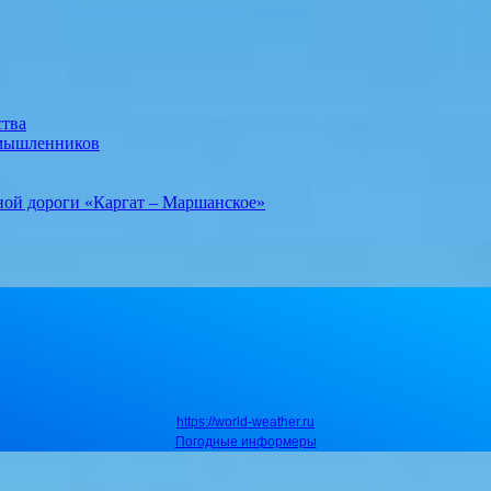
ства
умышленников
ной дороги «Каргат – Маршанское»
https://world-weather.ru
Погодные информеры