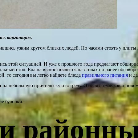
ась каргатцам.
ичившись узким кругом близких людей. Но часами стоять у плиты
сь этой ситуацией. И уже с прошлого года предлагают обширно
ный стол. Еда на вынос появится на столах по ранее обговоре
ой, то сегодня вы легко найдете блюда
правильного питания
и да
и на небольшую приятельскую встречу. Отзывы земляков о новом
е булочки.