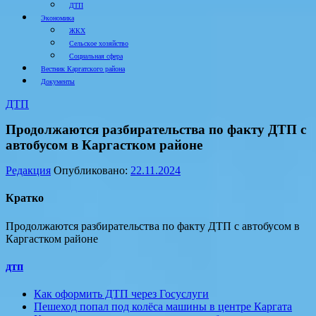
ДТП
Экономика
ЖКХ
Сельское хозяйство
Социальная сфера
Вестник Каргатского района
Документы
ДТП
Продолжаются разбирательства по факту ДТП с
автобусом в Каргастком районе
Редакция
Опубликовано:
22.11.2024
Кратко
Продолжаются разбирательства по факту ДТП с автобусом в
Каргастком районе
дтп
Как оформить ДТП через Госуслуги
Пешеход попал под колёса машины в центре Каргата