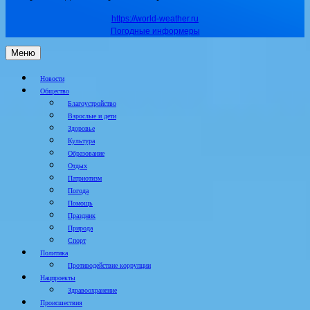
https://world-weather.ru
Погодные информеры
Меню
Новости
Общество
Благоустройство
Взрослые и дети
Здоровье
Культура
Образование
Отдых
Патриотизм
Погода
Помощь
Праздник
Природа
Спорт
Политика
Противодействие коррупции
Нацпроекты
Здравоохранение
Происшествия