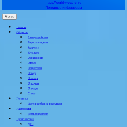
https://world-weather.ru
Погодные информеры
Меню
Новости
Общество
Благоустройство
Взрослые и дети
Здоровье
Культура
Образование
Отдых
Патриотизм
Погода
Помощь
Праздник
Природа
Спорт
Политика
Противодействие коррупции
Нацпроекты
Здравоохранение
Происшествия
ДТП