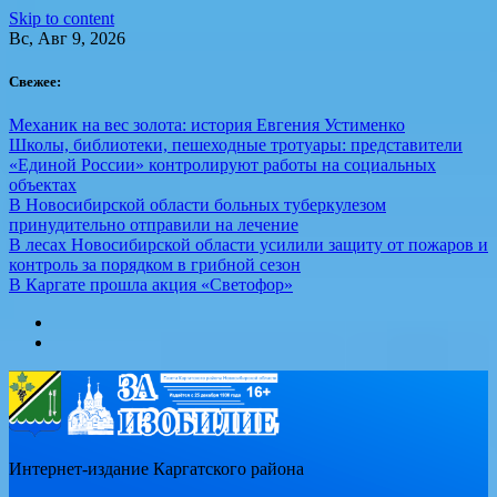
Skip to content
Вс, Авг 9, 2026
Свежее:
Механик на вес золота: история Евгения Устименко
Школы, библиотеки, пешеходные тротуары: представители
«Единой России» контролируют работы на социальных
объектах
В Новосибирской области больных туберкулезом
принудительно отправили на лечение
В лесах Новосибирской области усилили защиту от пожаров и
контроль за порядком в грибной сезон
В Каргате прошла акция «Светофор»
Интернет-издание Каргатского района