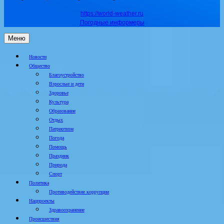
https://world-weather.ru
Погодные информеры
Меню
Новости
Общество
Благоустройство
Взрослые и дети
Здоровье
Культура
Образование
Отдых
Патриотизм
Погода
Помощь
Праздник
Природа
Спорт
Политика
Противодействие коррупции
Нацпроекты
Здравоохранение
Происшествия