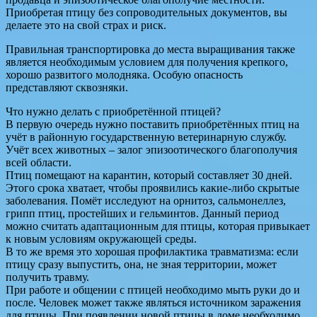
Приобретая птицу без сопроводительных документов, вы
делаете это на свой страх и риск.
Правильная транспортировка до места выращивания также
является необходимым условием для получения крепкого,
хорошо развитого молодняка. Особую опасность
представляют сквозняки.
Что нужно делать с приобретённой птицей?
В первую очередь нужно поставить приобретённых птиц на
учёт в районную государственную ветеринарную службу.
Учёт всех животных – залог эпизоотического благополучия
всей области.
Птиц помещают на карантин, который составляет 30 дней.
Этого срока хватает, чтобы проявились какие-либо скрытые
заболевания. Помёт исследуют на орнитоз, сальмонеллез,
грипп птиц, простейших и гельминтов. Данный период
можно считать адаптационным для птицы, которая привыкает
к новым условиям окружающей среды.
В то же время это хорошая профилактика травматизма: если
птицу сразу выпустить, она, не зная территории, может
получить травму.
При работе и общении с птицей необходимо мыть руки до и
после. Человек может также являться источником заражения
для птицы. При появлении новой птицы в доме необходимо