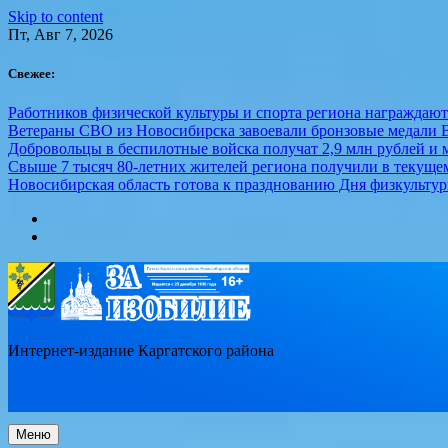
Skip to content
Пт, Авг 7, 2026
Свежее:
Работников физической культуры и спорта региона награждаю
Ветераны СВО из Новосибирска завоевали бронзовые медали 
Добровольцы в беспилотные войска получат 2,9 млн рублей и м
Свыше 7 тысяч 80-летних жителей региона получили в текуще
Новосибирская область готова к празднованию Дня физкультур
Интернет-издание Каргатского района
Меню