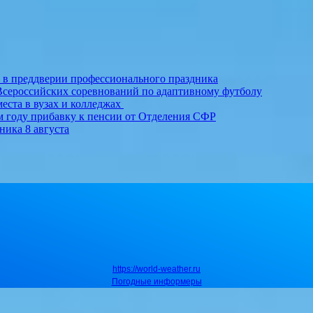
т в преддверии профессионального праздника
Всероссийских соревнований по адаптивному футболу
еста в вузах и колледжах
м году прибавку к пенсии от Отделения СФР
ника 8 августа
https://world-weather.ru
Погодные информеры