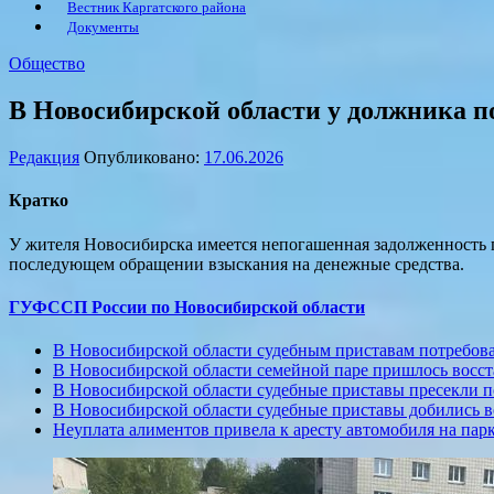
Вестник Каргатского района
Документы
Общество
В Новосибирской области у должника п
Редакция
Опубликовано:
17.06.2026
Кратко
У жителя Новосибирска имеется непогашенная задолженность п
последующем обращении взыскания на денежные средства.
ГУФССП России по Новосибирской области
В Новосибирской области судебным приставам потребова
В Новосибирской области семейной паре пришлось восст
В Новосибирской области судебные приставы пресекли п
В Новосибирской области судебные приставы добились в
Неуплата алиментов привела к аресту автомобиля на па