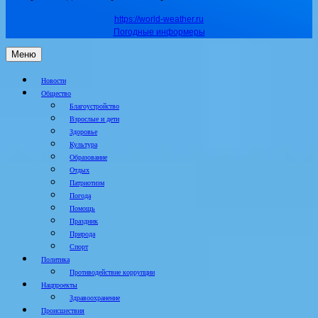
https://world-weather.ru
Погодные информеры
Меню
Новости
Общество
Благоустройство
Взрослые и дети
Здоровье
Культура
Образование
Отдых
Патриотизм
Погода
Помощь
Праздник
Природа
Спорт
Политика
Противодействие коррупции
Нацпроекты
Здравоохранение
Происшествия