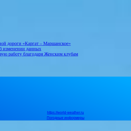
ной дороги «Каргат – Маршанское»
об изменении данных
вую работу благодаря Женским клубам
https://world-weather.ru
Погодные информеры