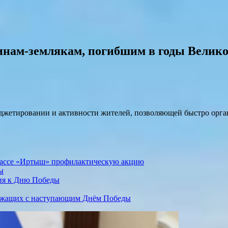
инам-землякам, погибшим в годы Велик
джетировании и активности жителей, позволяющей быстро орган
трассе «Иртыш» профилактическую акцию
ы
ия к Дню Победы
лужащих с наступающим Днём Победы