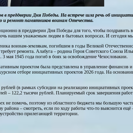
ов в преддверии Дня Победы. На встрече шла речь об иници
о и ремонт памятников воинам Отечества.
ционно в преддверии Дня Победы для того, чтобы поздравить ве
помочь нашим уважаемым людям в бытовых вопросах. И сегодня м
ятника воинам-землякам, погибшим в годы Великой Отечественно
 требует ремонта. Алабуга – родина Героя Советского Союза Ил
 3 мая 1945 года погиб в боях за освобождение Чехословакии.
циативным проектом была представлена в управление финансов и
курсном отборе инициативных проектов 2026 года. На основани
 рублей (в рамках субсидии на реализацию инициативных проекто
й – 122,2 тысячи рублей. Планируемый срок завершения работ 
х не помочь, поэтому из областного бюджета мы большую часть 
у района – смотреть, если по ходу работы что-то выяснится ещё
оустройство прилегающей территории.