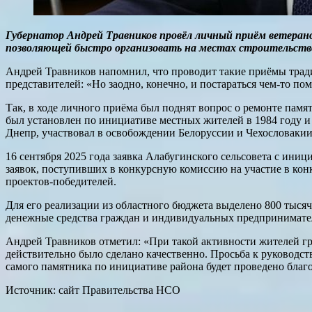
Губернатор Андрей Травников провёл личный приём ветеран
позволяющей быстро организовать на местах строительств
Андрей Травников напомнил, что проводит такие приёмы тради
представителей: «Но заодно, конечно, и постараться чем-то 
Так, в ходе личного приёма был поднят вопрос о ремонте пам
был установлен по инициативе местных жителей в 1984 году и
Днепр, участвовал в освобождении Белоруссии и Чехословакии.
16 сентября 2025 года заявка Алабугинского сельсовета с ини
заявок, поступивших в конкурсную комиссию на участие в кон
проектов-победителей.
Для его реализации из областного бюджета выделено 800 тысяч
денежные средства граждан и индивидуальных предпринимателе
Андрей Травников отметил: «При такой активности жителей гре
действительно было сделано качественно. Просьба к руководств
самого памятника по инициативе района будет проведено благ
Источник: сайт Правительства НСО