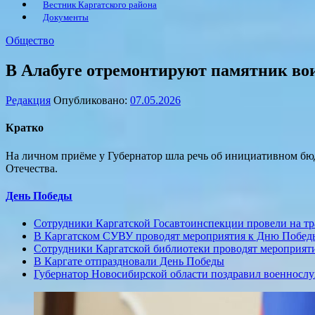
Вестник Каргатского района
Документы
Общество
В Алабуге отремонтируют памятник во
Редакция
Опубликовано:
07.05.2026
Кратко
На личном приёме у Губернатор шла речь об инициативном бю
Отечества.
День Победы
Сотрудники Каргатской Госавтоинспекции провели на 
В Каргатском СУВУ проводят мероприятия к Дню Побед
Сотрудники Каргатской библиотеки проводят мероприят
В Каргате отпраздновали День Победы
Губернатор Новосибирской области поздравил военнос