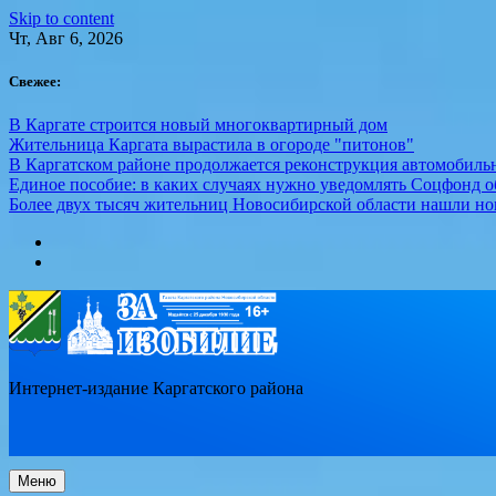
Skip to content
Чт, Авг 6, 2026
Свежее:
В Каргате строится новый многоквартирный дом
Жительница Каргата вырастила в огороде "питонов"
В Каргатском районе продолжается реконструкция автомобиль
Единое пособие: в каких случаях нужно уведомлять Соцфонд 
Более двух тысяч жительниц Новосибирской области нашли но
Интернет-издание Каргатского района
Меню