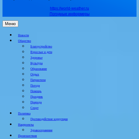
https://world-weather.ru
Погодные информеры
Меню
Новости
Общество
Благоустройство
Взрослые и дети
Здоровье
Культура
Образование
Отдых
Патриотизм
Погода
Помощь
Праздник
Природа
Спорт
Политика
Противодействие коррупции
Нацпроекты
Здравоохранение
Происшествия