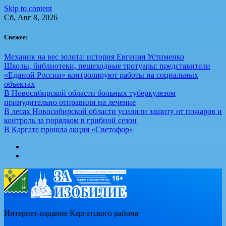
Skip to content
Сб, Авг 8, 2026
Свежее:
Механик на вес золота: история Евгения Устименко
Школы, библиотеки, пешеходные тротуары: представители
«Единой России» контролируют работы на социальных
объектах
В Новосибирской области больных туберкулезом
принудительно отправили на лечение
В лесах Новосибирской области усилили защиту от пожаров и
контроль за порядком в грибной сезон
В Каргате прошла акция «Светофор»
Интернет-издание Каргатского района