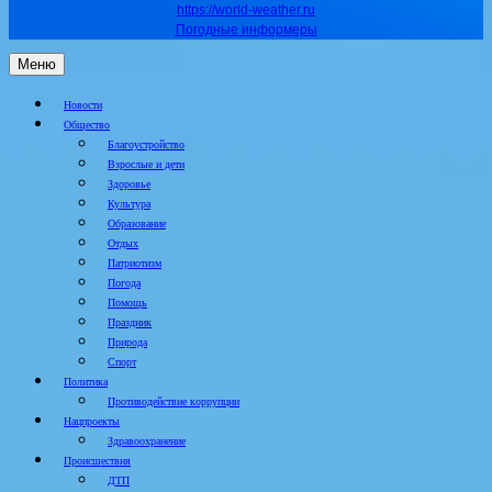
https://world-weather.ru
Погодные информеры
Меню
Новости
Общество
Благоустройство
Взрослые и дети
Здоровье
Культура
Образование
Отдых
Патриотизм
Погода
Помощь
Праздник
Природа
Спорт
Политика
Противодействие коррупции
Нацпроекты
Здравоохранение
Происшествия
ДТП