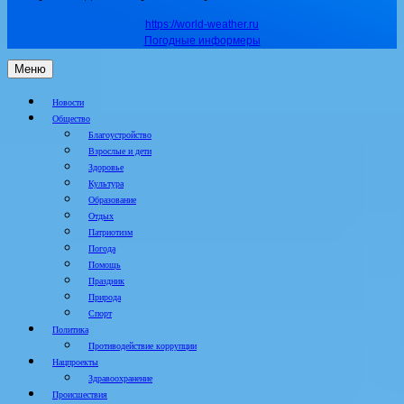
https://world-weather.ru
Погодные информеры
Меню
Новости
Общество
Благоустройство
Взрослые и дети
Здоровье
Культура
Образование
Отдых
Патриотизм
Погода
Помощь
Праздник
Природа
Спорт
Политика
Противодействие коррупции
Нацпроекты
Здравоохранение
Происшествия