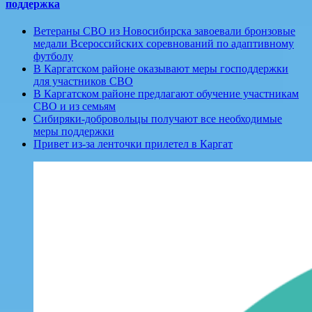
поддержка
Ветераны СВО из Новосибирска завоевали бронзовые
медали Всероссийских соревнований по адаптивному
футболу
В Каргатском районе оказывают меры господдержки
для участников СВО
В Каргатском районе предлагают обучение участникам
СВО и из семьям
Сибиряки-добровольцы получают все необходимые
меры поддержки
Привет из-за ленточки прилетел в Каргат