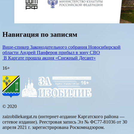
Навигация по записям
Вице-спикер Законодательного собрания Новосибирской
области Андрей Панферов прибыл в зону СВО
В Каргате прошла акция «Снежный Десант»
16+
© 2020
zaizobiliekargat.ru (интернет-издание Каргатского района —
сетевое издание). Реестровая запись Эл № ФС77-81036 от 30
апреля 2021 г. зарегистрирована Роскомнадзором.