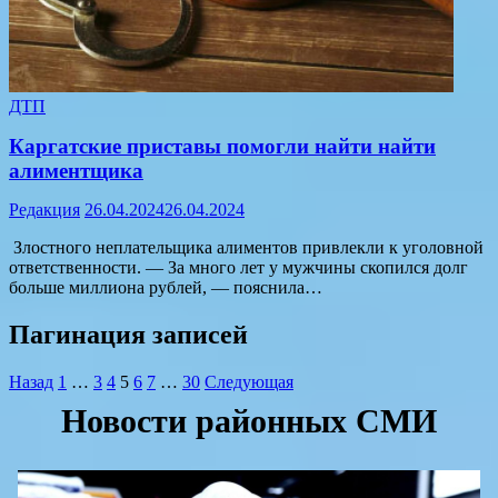
ДТП
Каргатские приставы помогли найти найти
алиментщика
Редакция
26.04.2024
26.04.2024
Злостного неплательщика алиментов привлекли к уголовной
ответственности. — За много лет у мужчины скопился долг
больше миллиона рублей, — пояснила…
Пагинация записей
Назад
1
…
3
4
5
6
7
…
30
Следующая