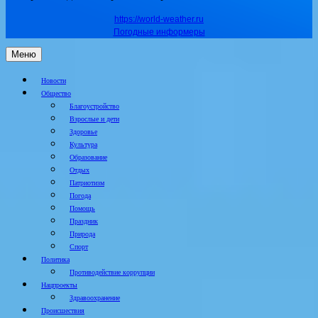
https://world-weather.ru
Погодные информеры
Меню
Новости
Общество
Благоустройство
Взрослые и дети
Здоровье
Культура
Образование
Отдых
Патриотизм
Погода
Помощь
Праздник
Природа
Спорт
Политика
Противодействие коррупции
Нацпроекты
Здравоохранение
Происшествия