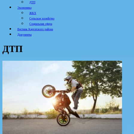
ДТП
Экономика
ЖКХ
Сельское хозяйство
Социальная сфера
Вестник Каргатского района
Документы
ДТП