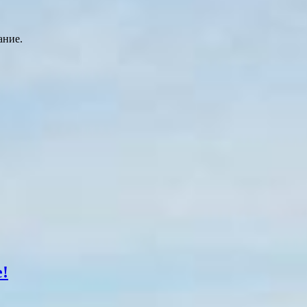
ание.
!