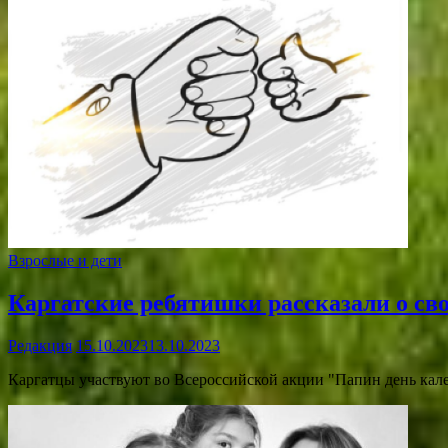
Взрослые и дети
Каргатские ребятишки рассказали о сво
Редакция
15.10.2023
13.10.2023
Каргатцы участвуют во Всероссийской акции "Папин день кале