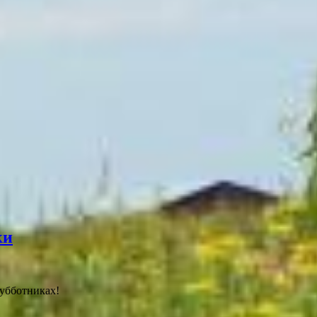
ки
субботниках!