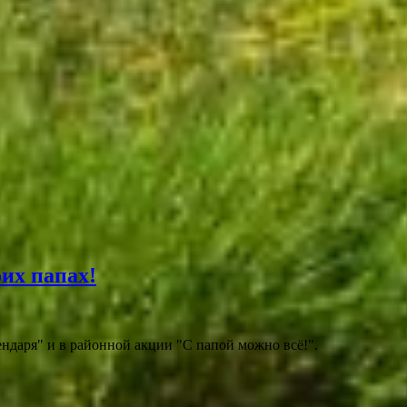
их папах!
ндаря" и в районной акции "С папой можно всё!".