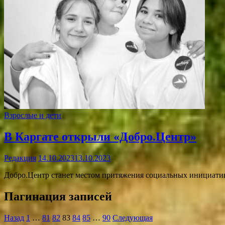
Взрослые и дети
В Каргате открыли «Добро.Центр»
Редакция
14.10.2023
13.10.2023
Добро.Центр станет местом притяжения социальных инициатив
Пагинация записей
Назад
1
…
81
82
83
84
85
…
90
Следующая