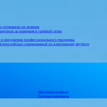
о отправили на лечение
онтроль за порядком в грибной сезон
т в преддверии профессионального праздника
Всероссийских соревнований по адаптивному футболу
https://world-weather.ru
Погодные информеры