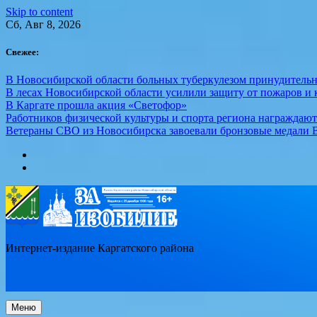
Skip to content
Сб, Авг 8, 2026
Свежее:
В Новосибирской области больных туберкулезом принудительн
В лесах Новосибирской области усилили защиту от пожаров и к
В Каргате прошла акция «Светофор»
Работников физической культуры и спорта региона награждаю
Ветераны СВО из Новосибирска завоевали бронзовые медали 
Интернет-издание Каргатского района
Меню