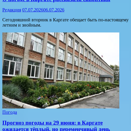
Редакция
07.07.2026
06.07.2026
Сегодняшний вторник в Каргате обещает быть по-настоящему
летним и знойным.
Погода
Прогноз погоды на 29 июня: в Каргате
ожидается тёплый, но переменчивый день