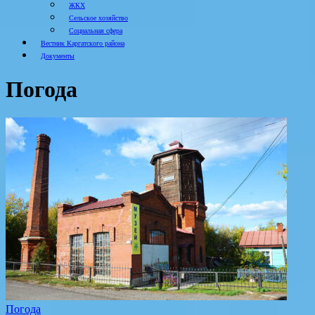
ЖКХ
Сельское хозяйство
Социальная сфера
Вестник Каргатского района
Документы
Погода
Погода