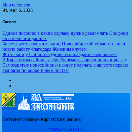
Skip to content
Чт, Авг 6, 2026
Свежее:
Единое пособие: в каких случаях нужно уведомлять Соцфонд
об изменении данных
Более двух тысяч жительниц Новосибирской области нашли
новую работу благодаря Женским клубам
Жительницу Сибири осудили за оправдание терроризма
В Каргатском районе завершён ремонт дороги по нацпроекту
Самозанятые новосибирцы начнут получать в августе первые
выплаты по больничным листам
Интернет-издание Каргатского района
https://world-weather.ru