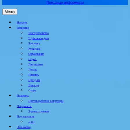
Погодные информеры
Меню
Новости
Общество
Благоустройство
Взрослые и дети
Здоровье
Культура
Образование
Отдых
Патриотизм
Погода
Помощь
Праздник
Природа
Спорт
Политика
Противодействие коррупции
Нацпроекты
Здравоохранение
Происшествия
ДТП
Экономика