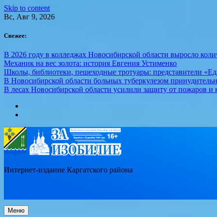
Skip to content
Вс, Авг 9, 2026
Свежее:
В 2026 году в колледжах Новосибирской области выросло кол
Механик на вес золота: история Евгения Устименко
Школы, библиотеки, пешеходные тротуары: представители «Ед
В Новосибирской области больных туберкулезом принудительн
В лесах Новосибирской области усилили защиту от пожаров и к
Интернет-издание Каргатского района
Меню