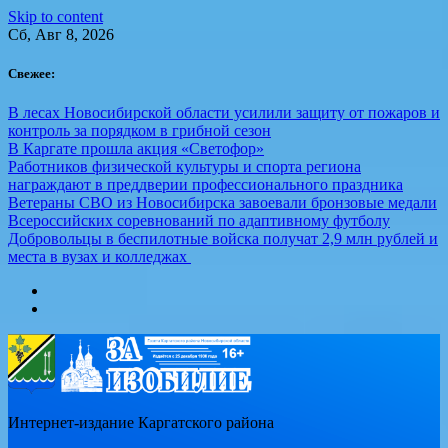
Skip to content
Сб, Авг 8, 2026
Свежее:
В лесах Новосибирской области усилили защиту от пожаров и
контроль за порядком в грибной сезон
В Каргате прошла акция «Светофор»
Работников физической культуры и спорта региона
награждают в преддверии профессионального праздника
Ветераны СВО из Новосибирска завоевали бронзовые медали
Всероссийских соревнований по адаптивному футболу
Добровольцы в беспилотные войска получат 2,9 млн рублей и
места в вузах и колледжах
Интернет-издание Каргатского района