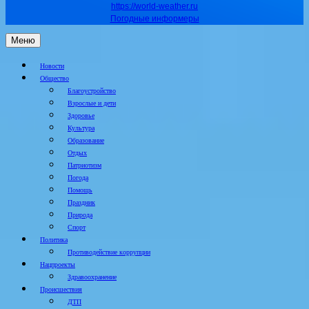
https://world-weather.ru
Погодные информеры
Меню
Новости
Общество
Благоустройство
Взрослые и дети
Здоровье
Культура
Образование
Отдых
Патриотизм
Погода
Помощь
Праздник
Природа
Спорт
Политика
Противодействие коррупции
Нацпроекты
Здравоохранение
Происшествия
ДТП