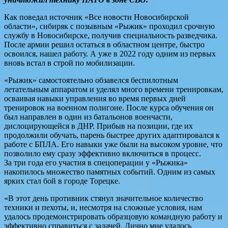
Как поведал источник «Все новости Новосибирской
области», сибиряк с позывным «Рыжик» проходил срочную
службу в Новосибирске, получив специальность разведчика.
После армии решил остаться в областном центре, быстро
освоился, нашел работу. А уже в 2022 году одним из первых
вновь встал в строй по мобилизации.
«Рыжик» самостоятельно обзавелся беспилотным
летательным аппаратом и уделял много времени тренировкам,
осваивая навыки управления во время первых дней
тренировок на военном полигоне. После курса обучения он
был направлен в один из батальонов военчасти,
дислоцирующейся в ДНР. Прибыв на позиции, где их
продолжили обучать, парень быстрее других адаптировался к
работе с БПЛА. Его навыки уже были на высоком уровне, что
позволило ему сразу эффективно включиться в процесс.
За три года его участия в спецоперации у «Рыжика»
накопилось множество памятных событий. Одним из самых
ярких стал бой в городе Торецке.
«В этот день противник стянул значительное количество
техники и пехоты, и, несмотря на сложные условия, нам
удалось продемонстрировать образцовую командную работу и
эффективно справиться с задачей. Лично мне удалось