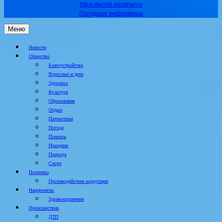
https://world-weather.ru
Погодные информеры
Меню
Новости
Общество
Благоустройство
Взрослые и дети
Здоровье
Культура
Образование
Отдых
Патриотизм
Погода
Помощь
Праздник
Природа
Спорт
Политика
Противодействие коррупции
Нацпроекты
Здравоохранение
Происшествия
ДТП