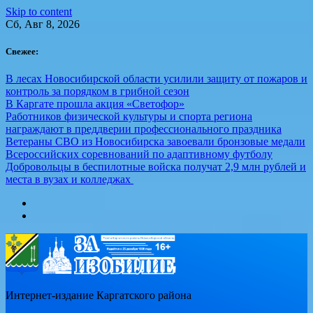
Skip to content
Сб, Авг 8, 2026
Свежее:
В лесах Новосибирской области усилили защиту от пожаров и
контроль за порядком в грибной сезон
В Каргате прошла акция «Светофор»
Работников физической культуры и спорта региона
награждают в преддверии профессионального праздника
Ветераны СВО из Новосибирска завоевали бронзовые медали
Всероссийских соревнований по адаптивному футболу
Добровольцы в беспилотные войска получат 2,9 млн рублей и
места в вузах и колледжах
Интернет-издание Каргатского района