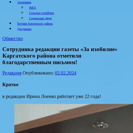
Экономика
ЖКХ
Сельское хозяйство
Социальная сфера
Вестник Каргатского района
Документы
Общество
Сотрудника редакции газеты «За изобилие»
Каргатского района отметили
благодарственным письмом!
Редакция
Опубликовано:
02.02.2024
Кратко
в редакции Ирина Лоенко работает уже 22 года!