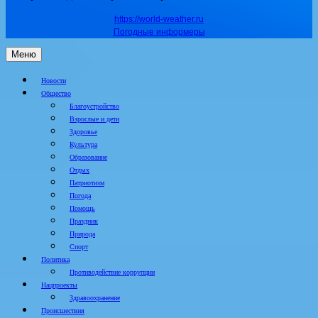
https://world-weather.ru
Погодные информеры
Меню
Новости
Общество
Благоустройство
Взрослые и дети
Здоровье
Культура
Образование
Отдых
Патриотизм
Погода
Помощь
Праздник
Природа
Спорт
Политика
Противодействие коррупции
Нацпроекты
Здравоохранение
Происшествия