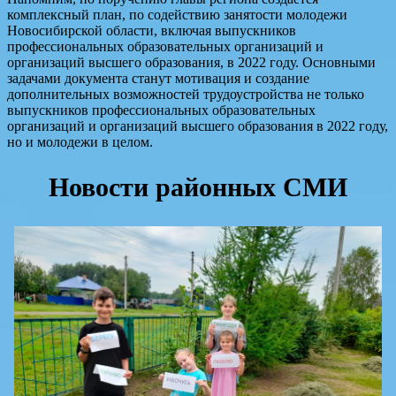
комплексный план, по содействию занятости молодежи
Новосибирской области, включая выпускников
профессиональных образовательных организаций и
организаций высшего образования, в 2022 году. Основными
задачами документа станут мотивация и создание
дополнительных возможностей трудоустройства не только
выпускников профессиональных образовательных
организаций и организаций высшего образования в 2022 году,
но и молодежи в целом.