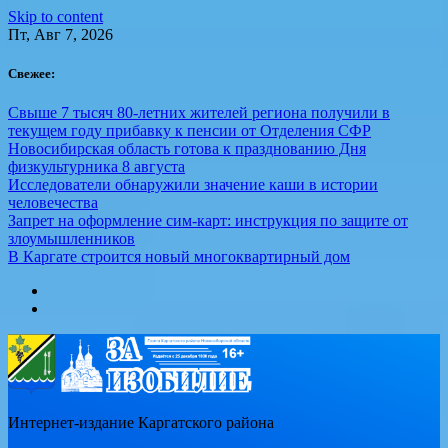
Skip to content
Пт, Авг 7, 2026
Свежее:
Свыше 7 тысяч 80-летних жителей региона получили в
текущем году прибавку к пенсии от Отделения СФР
Новосибирская область готова к празднованию Дня
физкультурника 8 августа
Исследователи обнаружили значение каши в истории
человечества
Запрет на оформление сим-карт: инструкция по защите от
злоумышленников
В Каргате строится новый многоквартирный дом
Интернет-издание Каргатского района