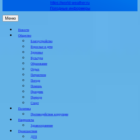
https://world-weather.ru
Погодные информеры
Меню
Новости
Общество
Благоустройство
Взрослые и дети
Здоровье
Культура
Образование
Отдых
Патриотизм
Погода
Помощь
Праздник
Природа
Спорт
Политика
Противодействие коррупции
Нацпроекты
Здравоохранение
Происшествия
ДТП