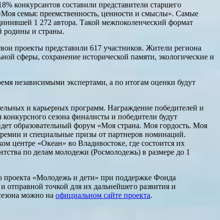
 18% конкурсантов составили представители старшего
«Моя семья: преемственность, ценности и смыслы». Самые
единившей 1 272 автора. Такой межпоколенческий формат
й родины и страны.
вои проекты представили 617 участников. Жители региона
ьной сферы, сохранение исторической памяти, экологические и
ремя независимыми экспертами, а по итогам оценки будут
тельных и карьерных программ. Награждение победителей и
ия конкурсного сезона финалисты и победители будут
йдет образовательный форум «Моя страна. Моя гордость. Моя
премии и специальные призы от партнеров номинаций.
ом центре «Океан» во Владивостоке, где состоится их
тства по делам молодежи (Росмолодежь) в размере до 1
го проекта «Молодежь и дети» при поддержке Фонда
 и отправной точкой для их дальнейшего развития и
 сезона можно на
официальном сайте проекта
.