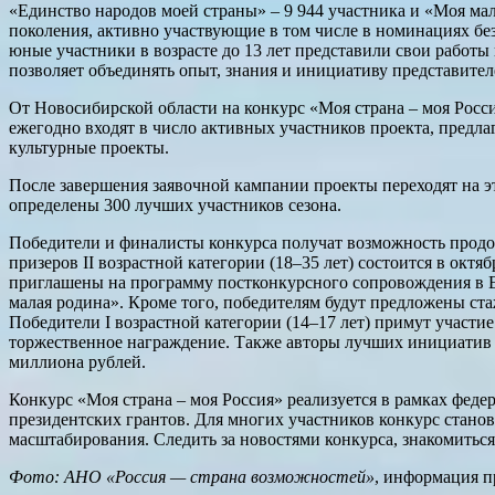
«Единство народов моей страны» – 9 944 участника и «Моя мал
поколения, активно участвующие в том числе в номинациях бе
юные участники в возрасте до 13 лет представили свои работ
позволяет объединять опыт, знания и инициативу представител
От Новосибирской области на конкурс «Моя страна – моя Рос
ежегодно входят в число активных участников проекта, предла
культурные проекты.
После завершения заявочной кампании проекты переходят на эт
определены 300 лучших участников сезона.
Победители и финалисты конкурса получат возможность продо
призеров II возрастной категории (18–35 лет) состоится в ок
приглашены на программу постконкурсного сопровождения в Ел
малая родина». Кроме того, победителям будут предложены с
Победители I возрастной категории (14–17 лет) примут участи
торжественное награждение. Также авторы лучших инициати
миллиона рублей.
Конкурс «Моя страна – моя Россия» реализуется в рамках фед
президентских грантов. Для многих участников конкурс станов
масштабирования. Следить за новостями конкурса, знакомиться
Фото: АНО «Россия — страна возможностей»
, информация 