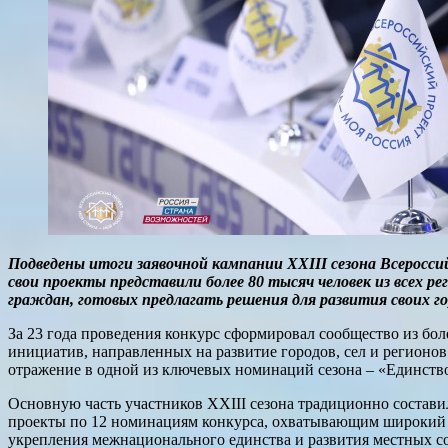
Подведены итоги заявочной кампании XXIII сезона Всеросси
свои проекты представили более 80 тысяч человек из всех 
граждан, готовых предлагать решения для развития своих гор
За 23 года проведения конкурс сформировал сообщество из бо
инициатив, направленных на развитие городов, сел и регионо
отражение в одной из ключевых номинаций сезона – «Единств
Основную часть участников XXIII сезона традиционно составила
проекты по 12 номинациям конкурса, охватывающим широкий с
укрепления межнационального единства и развития местных с