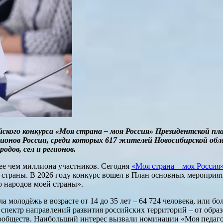
йского конкурса «Моя страна – моя Россия» Президентской п
регионов России, среди которых 617 жителей Новосибирской 
одов, сел и регионов.
лее чем миллиона участников. Сегодня
«Моя страна – моя Россия
в страны. В 2026 году конкурс вошел в План основных мероприя
о народов моей страны».
 молодёжь в возрасте от 14 до 35 лет – 64 724 человека, или б
пектр направлений развития российских территорий – от образ
ообществ. Наибольший интерес вызвали номинации «Моя педаго