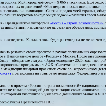
ая родина. Мой город, моё село» – 9 066 участников. Ещё около
з возрастных ограничений «Моя педагогическая инициатива» и 
ы в специальной номинации «Сказки народов моей страны», объ
ей разных возрастов вокруг общей задачи – развития своей мало
сия» Президентской платформы
«Россия – страна возможностей»
с
гая инициативы, направленные на развитие образования, социал
ап экспертизы. Каждая заявка будет рассмотрена не менее чем т
лжить развитие своих проектов в рамках специальных образова
тябре в Национальном центре «Россия» в Москве. После завершен
ьце – обладателе статуса «Город молодежи» 2026 года, где про
тажировочные программы от АФК «Система», а также денежные 
е в междисциплинарной проектной смене во Всероссийском детск
в
смогут
претендовать на грантовую поддержку Федерального аген
ерального проекта «Россия – страна возможностей» национально
ится не только площадкой для презентации своих инициатив, но
 с историями участников и узнавать о дальнейших этапах XXIII
пресс-службы Правительства НСО.