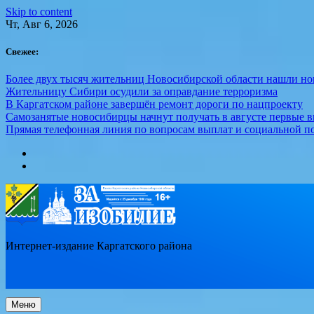
Skip to content
Чт, Авг 6, 2026
Свежее:
Более двух тысяч жительниц Новосибирской области нашли но
Жительницу Сибири осудили за оправдание терроризма
В Каргатском районе завершён ремонт дороги по нацпроекту
Самозанятые новосибирцы начнут получать в августе первые 
Прямая телефонная линия по вопросам выплат и социальной п
Интернет-издание Каргатского района
Меню