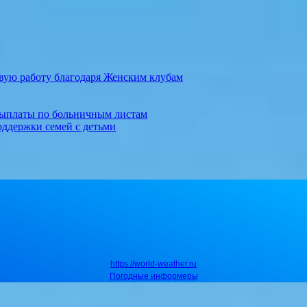
вую работу благодаря Женским клубам
выплаты по больничным листам
оддержки семей с детьми
https://world-weather.ru
Погодные информеры